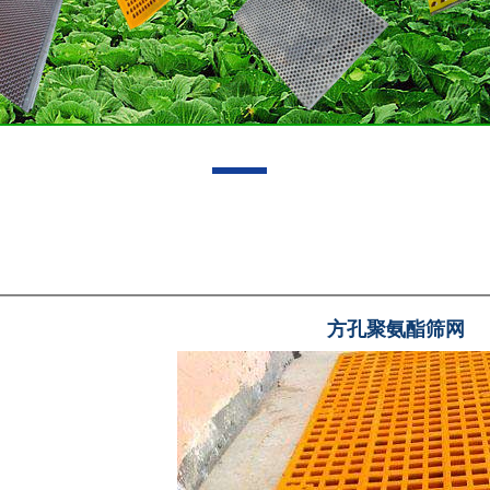
方孔聚氨酯筛网