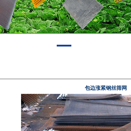
包边涨紧钢丝筛网